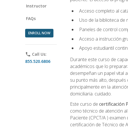
Instructor
Acceso completo al catá
FAQs
Uso de la biblioteca de
Paneles de control com
ENROLL NOW
Acceso a instrucción gru
Apoyo estudiantil conti
phone
Call Us:
Durante este curso de capaci
855.520.6806
académicos que lo preparará
desempeñan un papel vital al
su punto más alto, después 
principalmente en la atención
domiciliaria. cuidado.
Este curso de
certificación
como técnico de atención al 
Paciente (CPCT/A ) examen de
certificación de Técnico de 