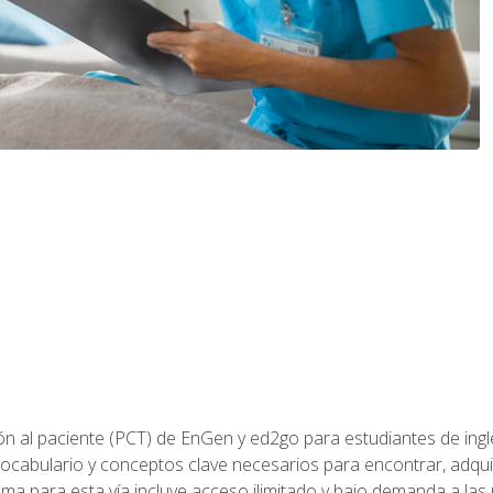
ón al paciente (PCT) de EnGen y ed2go para estudiantes de inglé
ocabulario y conceptos clave necesarios para encontrar, adqui
ama para esta vía incluye acceso ilimitado y bajo demanda a las