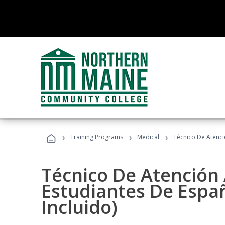
›
›
›
Training Programs
Medical
Técnico De Atenció
Técnico De Atención 
Estudiantes De Españ
Incluido)