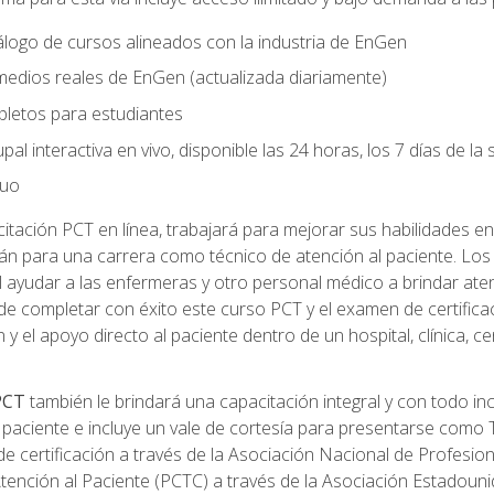
logo de cursos alineados con la industria de EnGen
 medios reales de EnGen (actualizada diariamente)
pletos para estudiantes
pal interactiva en vivo, disponible las 24 horas, los 7 días de l
nuo
tación PCT en línea, trabajará para mejorar sus habilidades en
n para una carrera como técnico de atención al paciente. Los 
 ayudar a las enfermeras y otro personal médico a brindar ate
de completar con éxito este curso PCT y el examen de certifica
 y el apoyo directo al paciente dentro de un hospital, clínica, 
 PCT
también le brindará una capacitación integral y con todo in
paciente e incluye un vale de cortesía para presentarse como T
 certificación a través de la Asociación Nacional de Profesio
Atención al Paciente (PCTC) a través de la Asociación Estadoun