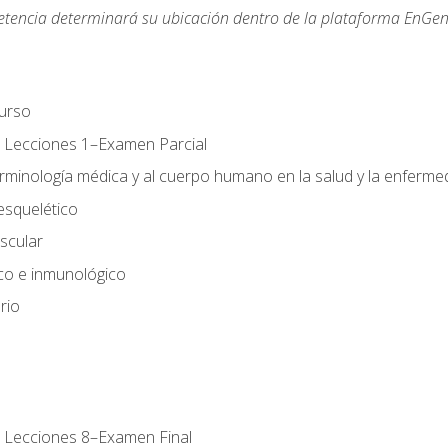
etencia determinará su ubicación dentro de la plataforma EnGen
urso
 Lecciones 1–Examen Parcial
erminología médica y al cuerpo humano en la salud y la enferm
esquelético
scular
ico e inmunológico
rio
 Lecciones 8–Examen Final