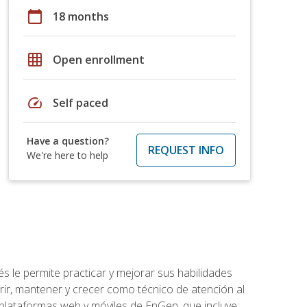
calendar_today
18 months
grid_on
Open enrollment
speed
Self paced
Have a question?
REQUEST INFO
We're here to help
s le permite practicar y mejorar sus habilidades
rir, mantener y crecer como técnico de atención al
 plataformas web y móviles de EnGen, que incluye: