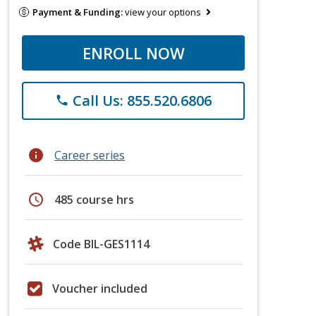
Payment & Funding:
view your options
ENROLL NOW
Call Us: 855.520.6806
phone
info
Career series
schedule
485 course hrs
Code BIL-GES1114
Voucher included