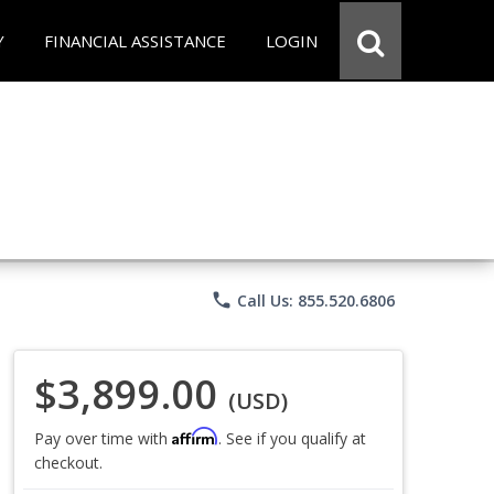
Y
FINANCIAL ASSISTANCE
LOGIN
phone
Call Us: 855.520.6806
$3,899.00
(USD)
Affirm
Pay over time with
. See if you qualify at
checkout.